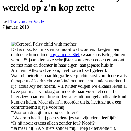
wereld op z’n kop zette
by
Elise van der Velde
7 januari 2013
Dat is niks, kan niks en zal nooit wat worden,’ kregen haar
ouders te horen toen
Joy van der Stel
zwaar spastisch geboren
werd. 35 jaar later is ze schrijfster, spreker en coach en woont
ze met man en dochter in haar eigen, aangepaste huis in
Arnhem. Alles wat ze kan, heeft ze zichzelf geleerd.
Wat mij betreft is haar biografie verplichte kost voor iedere arts,
therapeut of leerkracht van kinderen met een ‘anders werkend
lijf’ zoals Joy het noemt. Via twitter volgen we elkaars leven al
twee jaar maar vandaag ontmoet ik haar voor het eerst. Ik
interview haar over hoe ouders alles uit hun gehandicapte kind
kunnen halen. Maar als m’n recorder uit is, heeft ze nog een
confronterend lijstje voor mij.
“Waarom draagt Ties nog een luier?”
“Waarom heeft hij geen vriendjes van zijn eigen leeftijd?”
“Is hij nooit ergens alleen zonder jou? Nooit?”
“Ja maar hij KAN niets zonder mij!” roep ik tenslotte uit.