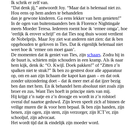
Ik schrik er zelf van.
“Dat denk jíj,” antwoordt Joy. “Maar dat is helemaal niet zo.
Hou eens op hem anders te behandelen
dan je gewone kinderen. Ga eens lekker van hem genieten!”
In de ogen van buitenstaanders ben ik Florence Nightingale
meets Moeder Teresa. Iedereen roemt hoe ik ‘ermee omga’, hoe
‘eerlijk ik erover schrijf’ en dat Ties nog thuis woont verdient
de Nobelprijs. Maar Joy ziet wat anderen niet zien: dat ik ben
opgehouden te geloven in Ties. Dat ik eigenlijk helemaal niet
weet hoe ik ‘ermee om moet gaan’.
De momenten dat ik geniet van Ties, zijn
schaars
. Zodra hij in
de buurt is, schieten mijn schouders in een kramp. Als ik naar
hem kijk, denk ik: “O. Kwijl. Doek pakken!” of “Zitten z’n
spalken niet te strak?” Ik ben zo gestrest door alle apparatuur
op, om en aan zijn lichaam die kapot kan gaan – en dat ook
zonder uitzondering doet – dat ik meer met al dat ijzer bezig
ben dan met hem. En ik behandel hem absoluut niet zoals zijn
broer en zus. Want Ties hoeft in principe niets van mij.
Hij krijgt z’n natje en z’n droogje en wordt in z’n rolstoel
overal duf naartoe geduwd. Zijn leven speelt zich af binnen de
veilige muren die ik voor hem bepaal. Ik ben zijn handen, zijn
benen, zijn ogen, zijn stem, zijn verzorger, zijn ICT’er, zijn
schooljuf, zijn advocaat.
Het wordt tijd dat ik eindelijk zijn moeder word.