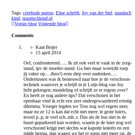
Tags:
cerebrale parese
,
Elise schrijft
,
Joy van der Stel
,
spastisch
kind
,
spastischkind.nl
Vorige blog
Volgende blog
Comments
Kaat Beijer
15 april 2014
Oef, confronterend….. Ik zit ook veel te vaak in de zorg-
stand, ipv de moeder-stand. Ga hier maar weer(dit roep
jij vaker op….thnx!) eens diep over nadenken….
Ondertussen was ik benieuwd naar hoe je de verschoon-
techniek waarover je schrijft in je Lotje-blog van Joy
hebt gekregen; mondeling of schrijft ze er ergens over?
En heeft ze nog andere tips? Dat verschonen in het
openbaar vind ik echt een zeer ondergewaardeerd ernstig
dilemma. Vroeger legden we Tess nog wel ergens neer,
maar nu ze 12 is kan dat echt niet meer; te grote luiers,
teveel p..p, te veel sch..mh..r. Dus als de bus niet in de
buurt geparkeerd kan worden, waarin je de luier nog wel
verschoond krijgt met slechts wat kapotte knieën en een
milde hernia, dan wagen we het er soms niet meer op, de